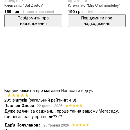
Артикул: 25
Артикул: 10
Клематис "Bal Zvetov"
Клематис "Mrs Cholmondeley"
159 грн
190 грн
Немає в наявності
Немає в наявності
Повідомити про
Повідомити про
надходження
надходження
Відгуки клієнтів про магазин
Написати відгук
295 відгуків
(загальний рейтинг: 4.9)
Павлюк Олеся
22 травня 2026
Дуже вдячні за саджанці, процвітання вашому Мегасаду,
вдячні за вашу працю ❤️????
Дар'я Кочуланова
20 травня 2026