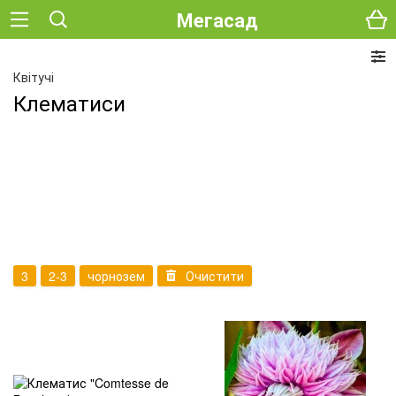
Мегасад
Квітучі
Клематиси
3
2-3
чорнозем
Очистити