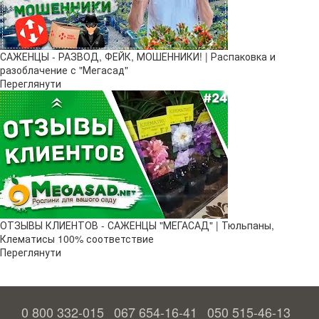
САЖЕНЦЫ - РАЗВОД, ФЕЙК, МОШЕННИКИ! | Распаковка и
разоблачение с "Мегасад"
Переглянути
ОТЗЫВЫ КЛИЕНТОВ - САЖЕНЦЫ "МЕГАСАД" | Тюльпаны,
Клематисы 100% соответствие
Переглянути
0 800 332-015
067 654-16-41
050 515-46-13