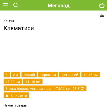
Мегасад
Квітучі
Клематиси
3
2-3
кислий
чорнозем
супіщаний
10-15 см
15-20 см
14 -16 см
6 зона (серед. мін. темп. від −17.8°C до −23.3°C)
Очистити
Немає товарів