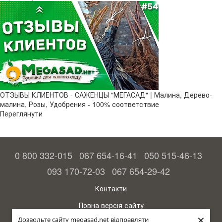
ОТЗЫВЫ КЛИЕНТОВ - САЖЕНЦЫ "МЕГАСАД" | Малина, Дерево-
малина, Розы, Удобрения - 100% соответствие
Переглянути
0 800 332-015
067 654-16-41
050 515-46-13
093 170-72-03
067 654-29-42
Контакти
Повна версія сайту
×
Дозвольте сайту megasad.net відправляти