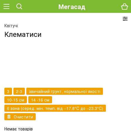
Мегасад
Квітучі
Клематиси
3
2-3
звичайний грунт, нормальної якості
10-15 см
14 -16 см
6 зона (серед. мін. темп. від −17.8°C до −23.3°C)
Очистити
Немає товарів