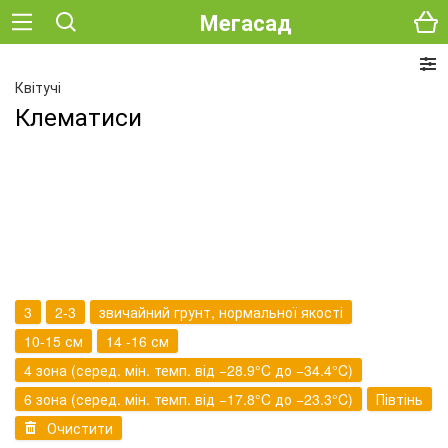
Мегасад
Квітучі
Клематиси
3
2-3
звичайний грунт, нормальної якості
10-15 см
14 -16 см
4 зона (серед. мін. темп. від −28.9°C до −34.4°C)
6 зона (серед. мін. темп. від −17.8°C до −23.3°C)
Півтінь
Очистити