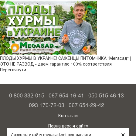
ПЛОДЫ ХУРМЫ В УКРАИНЕ! САЖЕНЦЫ ПИТОМНИКА "Мегасад" |
ЭТО НЕ РАЗВОД - даем гарантию 100% соответствия
Переглянути
0 800 332-015
067 654-16-41
050 515-46-13
093 170-72-03
067 654-29-42
Контакти
Повна версія сайту
×
Дозвольте сайту megasad.net відправляти