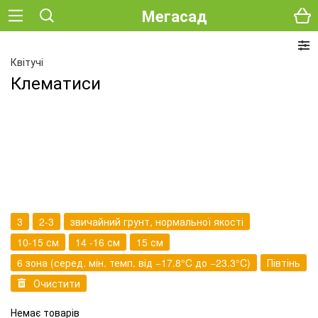
Мегасад
Квітучі
Клематиси
3
2-3
звичайний грунт, нормальної якості
10-15 см
14 -16 см
15 см
6 зона (серед. мін. темп. від −17.8°C до −23.3°C)
Півтінь
Очистити
Немає товарів