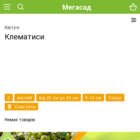
Мегасад
Квітучі
Клематиси
2
кислий
від 20 см до 25 см
5-12 см
Сонце
Очистити
Немає товарів