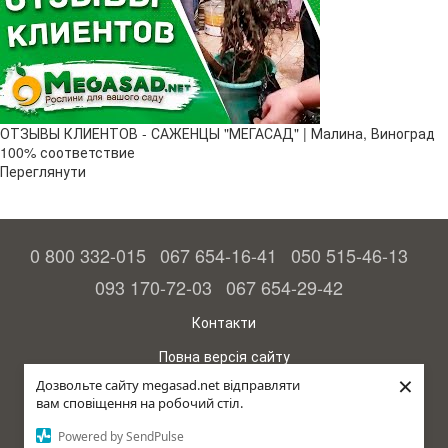
ОТЗЫВЫ КЛИЕНТОВ - САЖЕНЦЫ "МЕГАСАД" | Малина, Виноград
100% соответствие
Переглянути
0 800 332-015
067 654-16-41
050 515-46-13
093 170-72-03
067 654-29-42
Контакти
Повна версія сайту
×
Дозвольте сайту megasad.net відправляти
© 2015—2026
вам сповіщення на робочий стіл.
Megasad – гарантія високого врожаю
Powered by SendPulse
рус (країна-терорист)