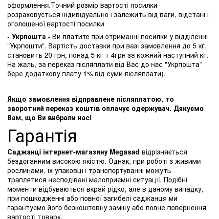
оформлення.Точний розмір вартості посилки
розраховується індивідуально і залежить від ваги, відстані і
оголошеної вартості посилки
-
Укрпошта
- Ви платите при отриманні посилки у відділенні
"Укрпошти". Вартість доставки при вазі замовлення до 5 кг.
становить 20 грн, понад 5 кг + 4грн за кожний наступний кг.
На жаль, за переказ післяплати від Вас до нас "Укрпошта"
бере додаткову плату 1% від суми післяплати).
Якщо замовлення відправлене післяплатою, то
зворотний переказ коштів оплачує одержувач. Дякуємо
Вам, що Ви вибрали нас!
Гарантія
Саджанці інтернет-магазину Megasad
відрізняється
бездоганним високою якістю. Однак, при роботі з живими
рослинами, їх упаковці і транспортуванні можуть
траплятися несподівані малоприємні ситуації. Подібні
моменти відбуваються вкрай рідко, але в даному випадку,
при пошкодженні або повної загибелі саджанця ми
гарантуємо його безкоштовну заміну або повне повернення
вартості товару.