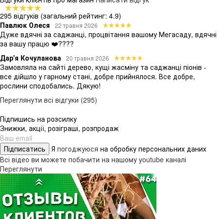
295 відгуків
(загальний рейтинг: 4.9)
Павлюк Олеся
22 травня 2026
Дуже вдячні за саджанці, процвітання вашому Мегасаду, вдячні
за вашу працю ❤️????
Дар'я Кочуланова
20 травня 2026
Замовляла на сайті дерево, кущі жасміну та саджанці піонів -
все дійшло у гарному стані, добре прийнялося. Все добре,
рослини сподобались. Дякую!
Переглянути всі відгуки (295)
Підпишись на розсилку
Знижки, акції, розіграші, розпродаж
Підписатись
Я
погоджуюся
на обробку персональних даних
Всі відео ви можете побачити на нашому youtube каналі
Переглянути