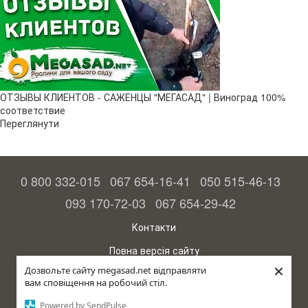
ОТЗЫВЫ КЛИЕНТОВ - САЖЕНЦЫ "МЕГАСАД" | Виноград 100%
соответствие
Переглянути
0 800 332-015
067 654-16-41
050 515-46-13
093 170-72-03
067 654-29-42
Контакти
Повна версія сайту
×
Дозвольте сайту megasad.net відправляти
© 2015—2026
вам сповіщення на робочий стіл.
Megasad – гарантія високого врожаю
Powered by SendPulse