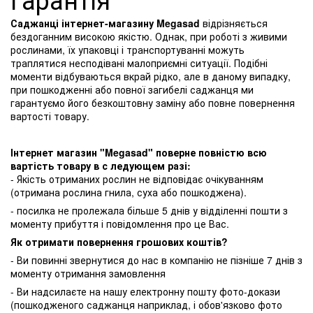
Саджанці інтернет-магазину Megasad
відрізняється
бездоганним високою якістю. Однак, при роботі з живими
рослинами, їх упаковці і транспортуванні можуть
траплятися несподівані малоприємні ситуації. Подібні
моменти відбуваються вкрай рідко, але в даному випадку,
при пошкодженні або повної загибелі саджанця ми
гарантуємо його безкоштовну заміну або повне повернення
вартості товару.
Інтернет магазин "Megasad" поверне повністю всю
вартість товару в с ледующем разі:
- Якість отриманих рослин не відповідає очікуванням
(отримана рослина гнила, суха або пошкоджена).
- посилка не пролежала більше 5 днів у відділенні пошти з
моменту прибуття і повідомлення про це Вас.
Як отримати повернення грошових коштів?
- Ви повинні звернутися до нас в компанію не пізніше 7 днів з
моменту отримання замовлення
- Ви надсилаєте на нашу електронну пошту фото-докази
(пошкодженого саджанця наприклад, і обов'язково фото