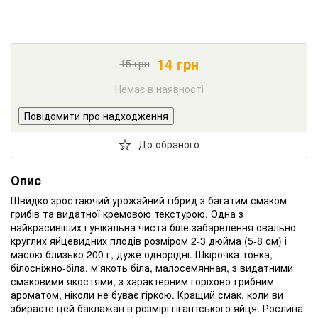
14
грн
15
грн
Немає в наявності
Повідомити про надходження
До обраного
Опис
Швидко зростаючий урожайний гібрид з багатим смаком
грибів та видатної кремовою текстурою. Одна з
найкрасивіших і унікальна чиста біле забарвлення овально-
круглих яйцевидних плодів розміром 2-3 дюйма (5-8 см) і
масою близько 200 г, дуже однорідні. Шкірочка тонка,
білосніжно-біла, м'якоть біла, малосемянная, з видатними
смаковими якостями, з характерним горіхово-грибним
ароматом, ніколи не буває гіркою. Кращий смак, коли ви
збираєте цей баклажан в розмірі гігантського яйця. Рослина