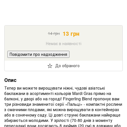
13
грн
14
грн
Немає в наявності
Повідомити про надходження
До обраного
Опис
Тепер ви можете вирощувати ніжні, чудові азіатські
баклажани в асортименті кольорів Mardi Gras прямо на
балконі, у дворі або на городі! Fingerling Blend пропонує вам
три різновиди знаменитої серії «Пальці» - компактні рослини
з смачними плодами, які можна вирощувати в контейнерах
або в сонячному саду. Ці довгі стрункі баклажани найкраще
збираються молодими. У зрілості (70-80 днів з моменту
пересадки) вони досягають 8 дюймів (20 см) в довжину або