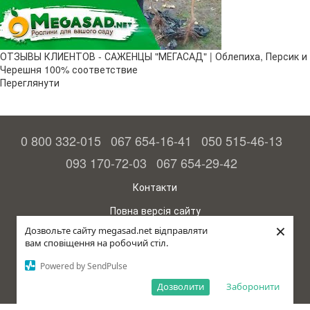
ОТЗЫВЫ КЛИЕНТОВ - САЖЕНЦЫ "МЕГАСАД" | Облепиха, Персик и
Черешня 100% соответствие
Переглянути
0 800 332-015
067 654-16-41
050 515-46-13
093 170-72-03
067 654-29-42
Контакти
Повна версія сайту
×
Дозвольте сайту megasad.net відправляти
© 2015—2026
вам сповіщення на робочий стіл.
Megasad – гарантія високого врожаю
Powered by SendPulse
рус (країна-терорист)
Дозволити
Заборонити