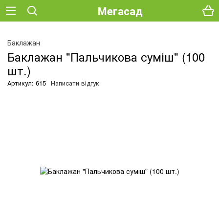
Мегасад
О
Баклажан
Баклажан "Пальчикова суміш" (100
шт.)
Артикул: 615
Написати відгук