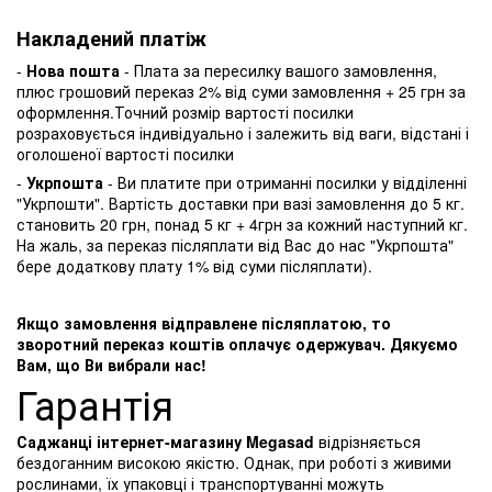
Накладений платіж
-
Нова пошта
- Плата за пересилку вашого замовлення,
плюс грошовий переказ 2% від суми замовлення + 25 грн за
оформлення.Точний розмір вартості посилки
розраховується індивідуально і залежить від ваги, відстані і
оголошеної вартості посилки
-
Укрпошта
- Ви платите при отриманні посилки у відділенні
"Укрпошти". Вартість доставки при вазі замовлення до 5 кг.
становить 20 грн, понад 5 кг + 4грн за кожний наступний кг.
На жаль, за переказ післяплати від Вас до нас "Укрпошта"
бере додаткову плату 1% від суми післяплати).
Якщо замовлення відправлене післяплатою, то
зворотний переказ коштів оплачує одержувач. Дякуємо
Вам, що Ви вибрали нас!
Гарантія
Саджанці інтернет-магазину Megasad
відрізняється
бездоганним високою якістю. Однак, при роботі з живими
рослинами, їх упаковці і транспортуванні можуть