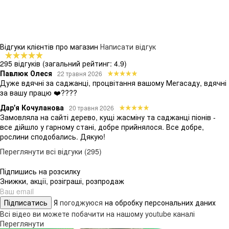
Відгуки клієнтів про магазин
Написати відгук
295 відгуків
(загальний рейтинг: 4.9)
Павлюк Олеся
22 травня 2026
Дуже вдячні за саджанці, процвітання вашому Мегасаду, вдячні
за вашу працю ❤️????
Дар'я Кочуланова
20 травня 2026
Замовляла на сайті дерево, кущі жасміну та саджанці піонів -
все дійшло у гарному стані, добре прийнялося. Все добре,
рослини сподобались. Дякую!
Переглянути всі відгуки (295)
Підпишись на розсилку
Знижки, акції, розіграші, розпродаж
Підписатись
Я
погоджуюся
на обробку персональних даних
Всі відео ви можете побачити на нашому youtube каналі
Переглянути