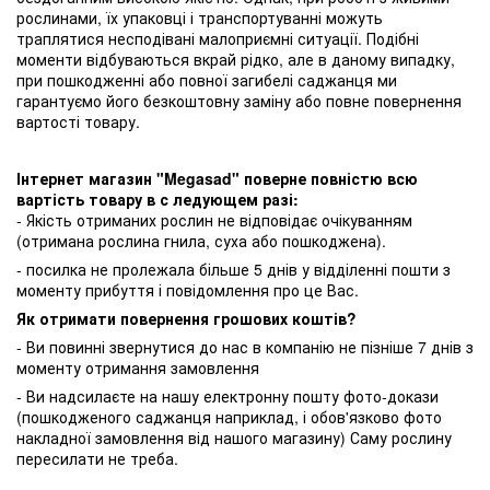
рослинами, їх упаковці і транспортуванні можуть
траплятися несподівані малоприємні ситуації. Подібні
моменти відбуваються вкрай рідко, але в даному випадку,
при пошкодженні або повної загибелі саджанця ми
гарантуємо його безкоштовну заміну або повне повернення
вартості товару.
Інтернет магазин "Megasad" поверне повністю всю
вартість товару в с ледующем разі:
- Якість отриманих рослин не відповідає очікуванням
(отримана рослина гнила, суха або пошкоджена).
- посилка не пролежала більше 5 днів у відділенні пошти з
моменту прибуття і повідомлення про це Вас.
Як отримати повернення грошових коштів?
- Ви повинні звернутися до нас в компанію не пізніше 7 днів з
моменту отримання замовлення
- Ви надсилаєте на нашу електронну пошту фото-докази
(пошкодженого саджанця наприклад, і обов'язково фото
накладної замовлення від нашого магазину) Саму рослину
пересилати не треба.