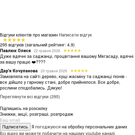
Відгуки клієнтів про магазин
Написати відгук
295 відгуків
(загальний рейтинг: 4.9)
Павлюк Олеся
22 травня 2026
Дуже вдячні за саджанці, процвітання вашому Мегасаду, вдячні
за вашу працю ❤️????
Дар'я Кочуланова
20 травня 2026
Замовляла на сайті дерево, кущі жасміну та саджанці піонів -
все дійшло у гарному стані, добре прийнялося. Все добре,
рослини сподобались. Дякую!
Переглянути всі відгуки (295)
Підпишись на розсилку
Знижки, акції, розіграші, розпродаж
Підписатись
Я
погоджуюся
на обробку персональних даних
Всі відео ви можете побачити на нашому youtube каналі