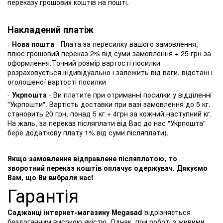
переказу грошових коштів на пошті.
Накладений платіж
-
Нова пошта
- Плата за пересилку вашого замовлення,
плюс грошовий переказ 2% від суми замовлення + 25 грн за
оформлення.Точний розмір вартості посилки
розраховується індивідуально і залежить від ваги, відстані і
оголошеної вартості посилки
-
Укрпошта
- Ви платите при отриманні посилки у відділенні
"Укрпошти". Вартість доставки при вазі замовлення до 5 кг.
становить 20 грн, понад 5 кг + 4грн за кожний наступний кг.
На жаль, за переказ післяплати від Вас до нас "Укрпошта"
бере додаткову плату 1% від суми післяплати).
Якщо замовлення відправлене післяплатою, то
зворотний переказ коштів оплачує одержувач. Дякуємо
Вам, що Ви вибрали нас!
Гарантія
Саджанці інтернет-магазину Megasad
відрізняється
бездоганним високою якістю. Однак, при роботі з живими