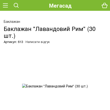
Мегасад
О
Баклажан
Баклажан "Лавандовий Рим" (30
шт.)
Артикул: 613
Написати відгук