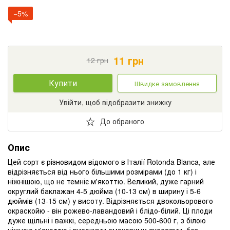
−5%
11
грн
12
грн
Купити
Швидке замовлення
Увійти, щоб відобразити знижку
До обраного
Опис
Цей сорт є різновидом відомого в Італії Rotonda Bianca, але
відрізняється від нього більшими розмірами (до 1 кг) і
ніжнішою, що не темніє м'якоттю. Великий, дуже гарний
округлий баклажан 4-5 дюйма (10-13 см) в ширину і 5-6
дюймів (13-15 см) у висоту. Відрізняється двокольорового
окраскойю - він рожево-лавандовий і блідо-білий. Ці плоди
дуже щільні і важкі, середньою масою 500-600 г, з білою
ніжною м'якоттю і високими смаковими якостями, без