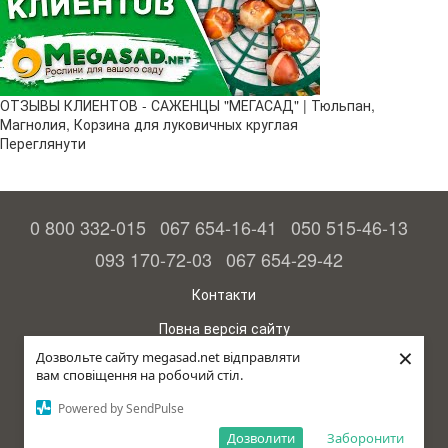
ОТЗЫВЫ КЛИЕНТОВ - САЖЕНЦЫ "МЕГАСАД" | Тюльпан,
Магнолия, Корзина для луковичных круглая
Переглянути
0 800 332-015
067 654-16-41
050 515-46-13
093 170-72-03
067 654-29-42
Контакти
Повна версія сайту
×
Дозвольте сайту megasad.net відправляти
© 2015—2026
вам сповіщення на робочий стіл.
Megasad – гарантія високого врожаю
Powered by SendPulse
рус (країна-терорист)
Дозволити
Заборонити