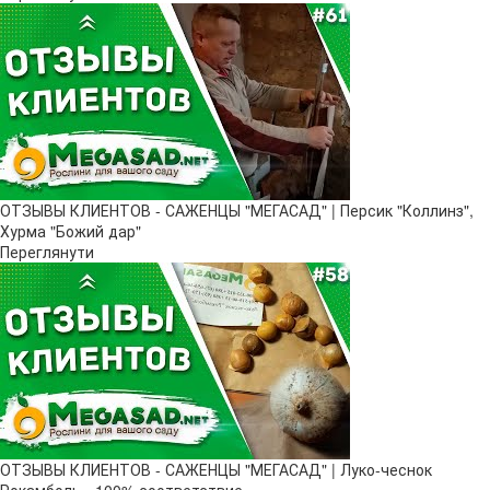
ОТЗЫВЫ КЛИЕНТОВ - САЖЕНЦЫ "МЕГАСАД" | Персик "Коллинз",
Хурма "Божий дар"
Переглянути
ОТЗЫВЫ КЛИЕНТОВ - САЖЕНЦЫ "МЕГАСАД" | Луко-чеснок