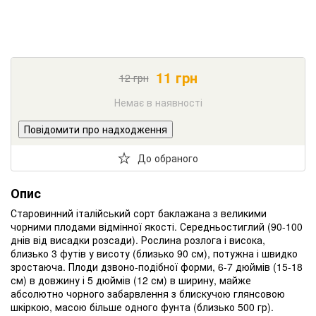
11
грн
12
грн
Немає в наявності
Повідомити про надходження
До обраного
Опис
Старовинний
італійський
сорт
баклажана
з
великими
чорними
плодами
відмінної якості
.
Середньостиглий
(
90-100
днів
від
висадки
розсади
)
.
Рослина
розлога
і
висока
,
близько
3
футів
у висоту
(
близько
90
см
)
,
потужна
і
швидко
зростаюча
.
Плоди
дзвоно
-
подібної форми
,
6-7
дюймів
(
15-18
см
)
в
довжину
і
5
дюймів
(
12
см
)
в
ширину
,
майже
абсолютно
чорного забарвлення
з
блискучою
глянсовою
шкіркою
,
масою
більше
одного
фунта
(
близько
500
гр
)
.