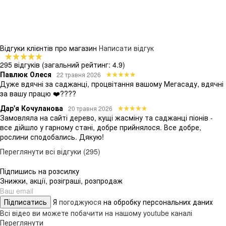
Відгуки клієнтів про магазин
Написати відгук
295 відгуків
(загальний рейтинг: 4.9)
Павлюк Олеся
22 травня 2026
Дуже вдячні за саджанці, процвітання вашому Мегасаду, вдячні
за вашу працю ❤️????
Дар'я Кочуланова
20 травня 2026
Замовляла на сайті дерево, кущі жасміну та саджанці піонів -
все дійшло у гарному стані, добре прийнялося. Все добре,
рослини сподобались. Дякую!
Переглянути всі відгуки (295)
Підпишись на розсилку
Знижки, акції, розіграші, розпродаж
Підписатись
Я
погоджуюся
на обробку персональних даних
Всі відео ви можете побачити на нашому youtube каналі
Переглянути