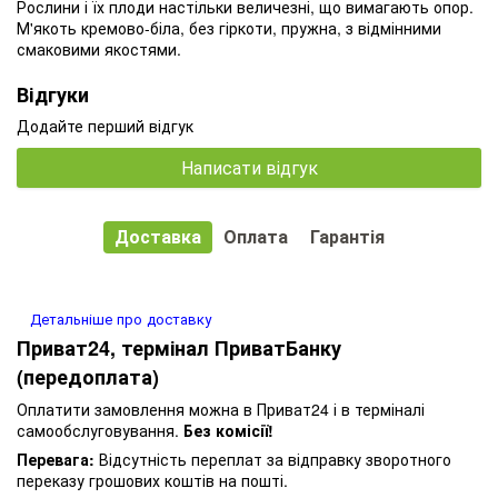
Рослини
і
їх
плоди
настільки величезні
,
що
вимагають
опор
.
М'якоть
кремово
-
біла
,
без
гіркоти
,
пружна
,
з
відмінними
смаковими
якостями
.
Відгуки
Додайте перший відгук
Написати відгук
Доставка
Оплата
Гарантія
Детальніше про доставку
Приват24, термінал ПриватБанку
(передоплата)
Оплатити замовлення можна в Приват24 і в терміналі
самообслуговування.
Без комісії!
Перевага:
Відсутність переплат за відправку зворотного
переказу грошових коштів на пошті.