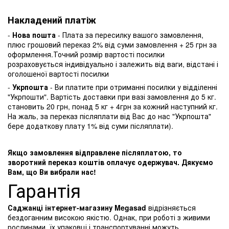
Накладений платіж
-
Нова пошта
- Плата за пересилку вашого замовлення,
плюс грошовий переказ 2% від суми замовлення + 25 грн за
оформлення.Точний розмір вартості посилки
розраховується індивідуально і залежить від ваги, відстані і
оголошеної вартості посилки
-
Укрпошта
- Ви платите при отриманні посилки у відділенні
"Укрпошти". Вартість доставки при вазі замовлення до 5 кг.
становить 20 грн, понад 5 кг + 4грн за кожний наступний кг.
На жаль, за переказ післяплати від Вас до нас "Укрпошта"
бере додаткову плату 1% від суми післяплати).
Якщо замовлення відправлене післяплатою, то
зворотний переказ коштів оплачує одержувач. Дякуємо
Вам, що Ви вибрали нас!
Гарантія
Саджанці інтернет-магазину Megasad
відрізняється
бездоганним високою якістю. Однак, при роботі з живими
рослинами, їх упаковці і транспортуванні можуть