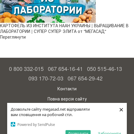
КАРТОФЕЛЬ ИЗ ИНСТИТУТА НААН УКРАИНЫ | ВЫРАЩИВАНИЕ В
ЛАБОРАТОРИИ | СУПЕР СУПЕР ЭЛИТА от "МЕГАСАД"
Переглянути
0 800 332-015
067 654-16-41
050 515-46-13
093 170-72-03
067 654-29-42
Контакти
Повна версія сайту
×
© 2015—2026
Дозвольте сайту megasad.net відправляти
Megasad – гарантія високого врожаю
вам сповіщення на робочий стіл.
Powered by SendPulse
рус (країна-терорист)
Дозволити
Заборонити