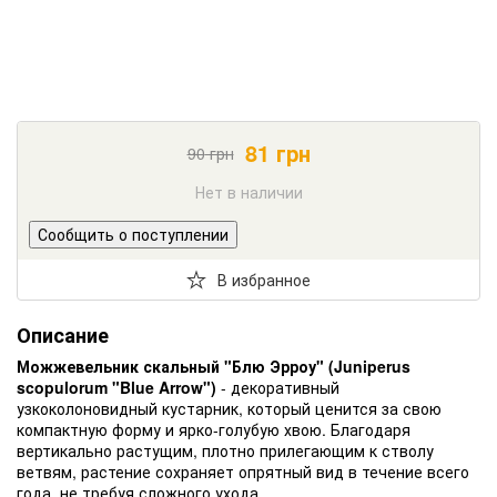
81
грн
90
грн
Нет в наличии
Сообщить о поступлении
В избранное
Описание
Можжевельник скальный "Блю Эрроу" (Juniperus
scopulorum "Blue Arrow")
- декоративный
узкоколоновидный кустарник, который ценится за свою
компактную форму и ярко-голубую хвою. Благодаря
вертикально растущим, плотно прилегающим к стволу
ветвям, растение сохраняет опрятный вид в течение всего
года, не требуя сложного ухода.