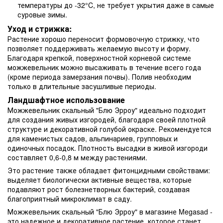
температуры до -32°C, не требует укрытия даже в самые
суровые зимы.
Уход и стрижка:
Растение хорошо переносит формовочную стрижку, что
позволяет поддерживать желаемую высоту и форму.
Благодаря крепкой, поверхностной корневой системе
можжевельник можно высаживать в течение всего года
(кроме периода замерзания почвы). Полив необходим
только в длительные засушливые периоды.
Ландшафтное использование
Можжевельник скальный "Блю Эрроу" идеально подходит
для создания живых изгородей, благодаря своей плотной
структуре и декоративной голубой окраске. Рекомендуется
для каменистых садов, альпинариев, групповых и
одиночных посадок. Плотность высадки в живой изгороди
составляет 0,6-0,8 м между растениями.
Это растение также обладает фитонцидными свойствами:
выделяет биологически активные вещества, которые
подавляют рост болезнетворных бактерий, создавая
благоприятный микроклимат в саду.
Можжевельник скальный "Блю Эрроу" в магазине Megasad -
это надежное и декоративное растение, которое станет