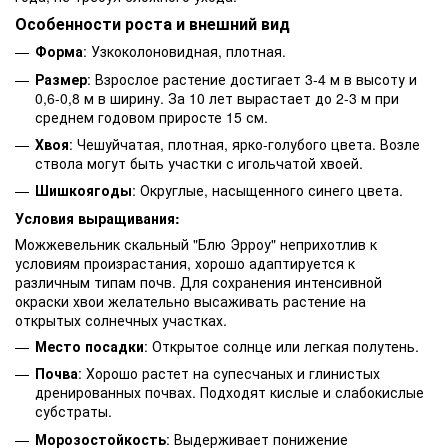
Особенности роста и внешний вид
Форма
: Узкоколоновидная, плотная.
Размер
: Взрослое растение достигает 3-4 м в высоту и
0,6-0,8 м в ширину. За 10 лет вырастает до 2-3 м при
среднем годовом приросте 15 см.
Хвоя
: Чешуйчатая, плотная, ярко-голубого цвета. Возле
ствола могут быть участки с игольчатой хвоей.
Шишкоягоды
: Округлые, насыщенного синего цвета.
Условия выращивания:
Можжевельник скальный "Блю Эрроу" неприхотлив к
условиям произрастания, хорошо адаптируется к
различным типам почв. Для сохранения интенсивной
окраски хвои желательно высаживать растение на
открытых солнечных участках.
Место посадки
: Открытое солнце или легкая полутень.
Почва
: Хорошо растет на супесчаных и глинистых
дренированных почвах. Подходят кислые и слабокислые
субстраты.
Морозостойкость
: Выдерживает понижение