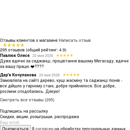
Отзывы клиентов о магазине
Написать отзыв
295 отзывов
(общий рейтинг: 4.9)
Павлюк Олеся
22 мая 2026
Дуже вдячні за саджанці, процвітання вашому Мегасаду, вдячні
за вашу працю ❤️????
Дар'я Кочуланова
20 мая 2026
Замовляла на сайті дерево, кущі жасміну та саджанці піонів -
все дійшло у гарному стані, добре прийнялося. Все добре,
рослини сподобались. Дякую!
Смотреть все отзывы (295)
Подпишись на рассылку
Скидки, акции, розыгрыши, распродажа
Подписаться
Я
согласен
на обработку персональных данных