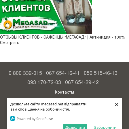
ОТЗЫВЫ КЛИЕНТОВ - САЖЕНЦЫ "МЕГАСАД" | Актинидия - 100%
Смотреть
0 800 332-015
067 654-16-41
050 515-46-13
093 170-72-03
067 654-29-42
Контакты
Полная версия сайта
×
Дозвольте сайту megasad.net відправляти
вам сповіщення на робочий стіл.
© 2015—2026
Megasad - гарантия высокого урожая
Powered by SendPulse
Укр
Дозволити
Заборонити