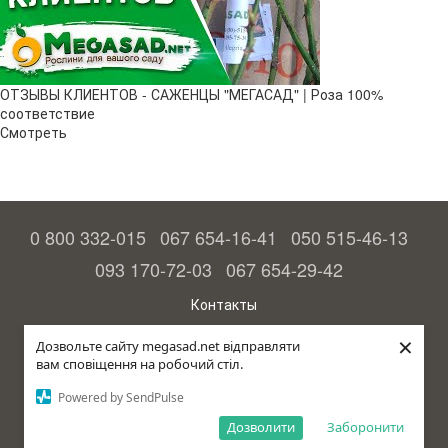
ОТЗЫВЫ КЛИЕНТОВ - САЖЕНЦЫ "МЕГАСАД" | Роза 100%
соответствие
Смотреть
0 800 332-015
067 654-16-41
050 515-46-13
093 170-72-03
067 654-29-42
Контакты
Полная версия сайта
×
Дозвольте сайту megasad.net відправляти
вам сповіщення на робочий стіл.
© 2015—2026
Megasad - гарантия высокого урожая
Powered by SendPulse
Укр
Дозволити
Заборонити