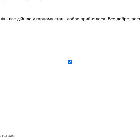
нів - все дійшло у гарному стані, добре прийнялося. Все добре, ро
тствие