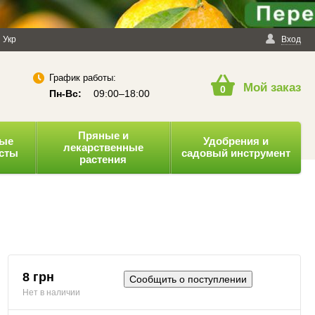
енциальности
Укр
Публичная оферта
Вход
График работы:
Мой заказ
0
Пн-Вс:
09:00–18:00
Пряные и
ные
Удобрения и
лекарственные
усты
садовый инструмент
растения
8 грн
Сообщить о поступлении
Нет в наличии