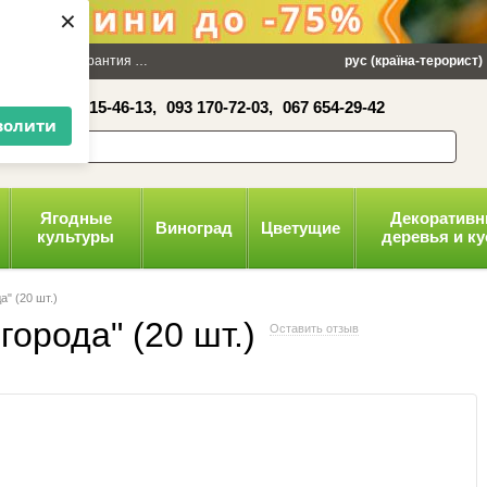
×
 100 грн
Гарантия
Упаковка
Оплата и доставка
рус (країна-терорист)
Политика конфид
16-41,
050 515-46-13,
093 170-72-03,
067 654-29-42
волити
Ягодные
Декоратив
Виноград
Цветущие
культуры
деревья и к
" (20 шт.)
орода" (20 шт.)
Оставить отзыв