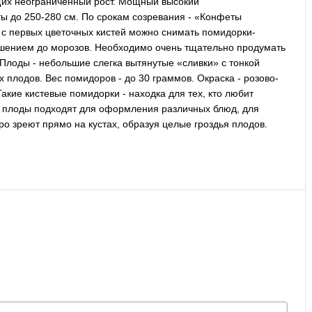
щих неограниченный рост. Мощный высокий
ты до 250-280 см. По срокам созревания - «Конфеты
ей с первых цветочных кистей можно снимать помидорки-
ошением до морозов. Необходимо очень тщательно продумать
Плоды - небольшие слегка вытянутые «сливки» с тонкой
 плодов. Вес помидоров - до 30 граммов. Окраска - розово-
Такие кистевые помидорки - находка для тех, кто любит
е плоды подходят для оформления различных блюд, для
ро зреют прямо на кустах, образуя целые гроздья плодов.