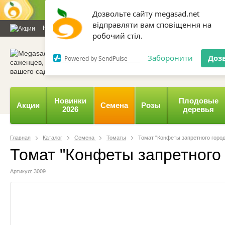
Дозвольте сайту megasad.net
відправляти вам сповіщення на
Новости и статьи
Каталог
Контакты
Отзывы
Дарим
робочий стіл.
0 800 332-015,
067 654-
Заборонити
Доз
Powered by SendPulse
Новинки
Плодовые
Акции
Семена
Розы
2026
деревья
Главная
Каталог
Семена
Томаты
Томат "Конфеты запретного города
Томат "Конфеты запретного г
Артикул: 3009