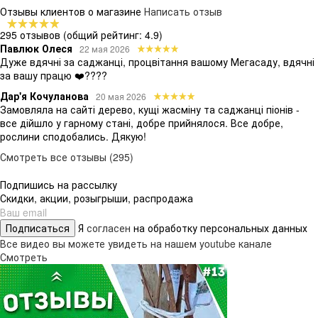
Отзывы клиентов о магазине
Написать отзыв
295 отзывов
(общий рейтинг: 4.9)
Павлюк Олеся
22 мая 2026
Дуже вдячні за саджанці, процвітання вашому Мегасаду, вдячні
за вашу працю ❤️????
Дар'я Кочуланова
20 мая 2026
Замовляла на сайті дерево, кущі жасміну та саджанці піонів -
все дійшло у гарному стані, добре прийнялося. Все добре,
рослини сподобались. Дякую!
Смотреть все отзывы (295)
Подпишись на рассылку
Скидки, акции, розыгрыши, распродажа
Подписаться
Я
согласен
на обработку персональных данных
Все видео вы можете увидеть на нашем youtube канале
Смотреть