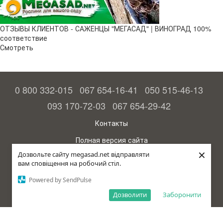
ОТЗЫВЫ КЛИЕНТОВ - САЖЕНЦЫ "МЕГАСАД" | ВИНОГРАД 100%
соответствие
Смотреть
0 800 332-015
067 654-16-41
050 515-46-13
093 170-72-03
067 654-29-42
Контакты
Полная версия сайта
×
Дозвольте сайту megasad.net відправляти
© 2015—2026
вам сповіщення на робочий стіл.
Megasad - гарантия высокого урожая
Powered by SendPulse
Укр
Дозволити
Заборонити