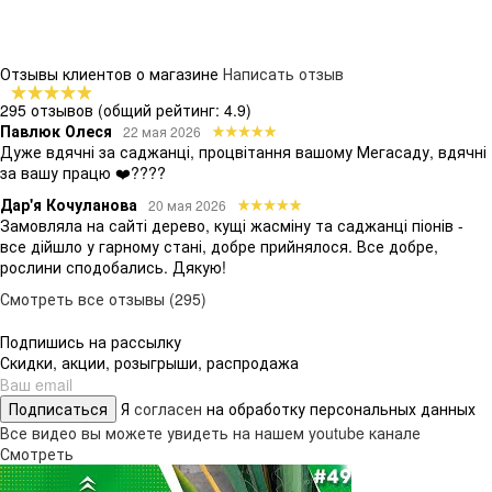
Отзывы клиентов о магазине
Написать отзыв
295 отзывов
(общий рейтинг: 4.9)
Павлюк Олеся
22 мая 2026
Дуже вдячні за саджанці, процвітання вашому Мегасаду, вдячні
за вашу працю ❤️????
Дар'я Кочуланова
20 мая 2026
Замовляла на сайті дерево, кущі жасміну та саджанці піонів -
все дійшло у гарному стані, добре прийнялося. Все добре,
рослини сподобались. Дякую!
Смотреть все отзывы (295)
Подпишись на рассылку
Скидки, акции, розыгрыши, распродажа
Подписаться
Я
согласен
на обработку персональных данных
Все видео вы можете увидеть на нашем youtube канале
Смотреть