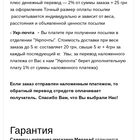
плюс денежный перевод — 2% от суммы заказа + 25 грн
за оформление.Точный размер оплаты посылки
рассчитывается индивидуально и зависит от веса,
расстояния и объявленной ценности посылки
-
- Укр-почта
Вы платите при получении посылки в
отделении "Укрпочты". Стоимость доставки при весе
заказа до 5 кг. составляет 20 грн, свыше 5 кг + 4грн за
каждый последующий кг.
Увы, за перевод наложенного
платежа от Вас к нам "Укрпочта" берет дополнительную
плату 1% от суммы наложенного платежа).
Если заказ отправлен наложенным платежом, то
обратный перевод стредств оплачивает
получатель. Спасибо Вам, что Вы выбрали Нас!
Гарантия
Саженцы интернет-магазина Megasad
отличается