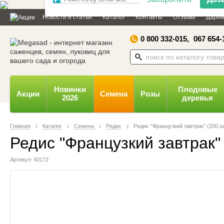
Дозвольте сайту megasad.net
Новости и статьи
Каталог
Контакты
Отзывы
Дарим
відправляти вам сповіщення на
робочий стіл.
0 800 332-015,
067 654-
Заборонити
Доз
Powered by SendPulse
Новинки
Плодовые
Акции
Семена
Розы
2026
деревья
Главная
Каталог
Семена
Редис
Редис "Французкий завтрак" (200 ш
Редис "Французкий завтрак" 
Артикул: 40172