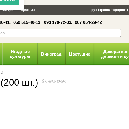
×
 100 грн
Гарантия
Упаковка
Оплата и доставка
рус (країна-терорист)
Политика конфид
16-41,
050 515-46-13,
093 170-72-03,
067 654-29-42
волити
Ягодные
Декоратив
Виноград
Цветущие
культуры
деревья и к
т.)
(200 шт.)
Оставить отзыв