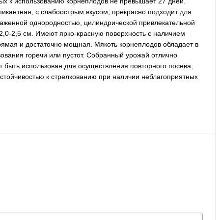
вых к использованию корнеплодов не превышает 27 дней.
пикантная, с слабоострым вкусом, прекрасно подходит для
ыраженной однородностью, цилиндрической привлекательной
,0-2,5 см. Имеют ярко-красную поверхность с наличием
прямая и достаточно мощная. Мякоть корнеплодов обладает в
зования горечи или пустот. Собранный урожай отлично
т быть использован для осуществления повторного посева,
 устойчивостью к стрелкованию при наличии неблагоприятных