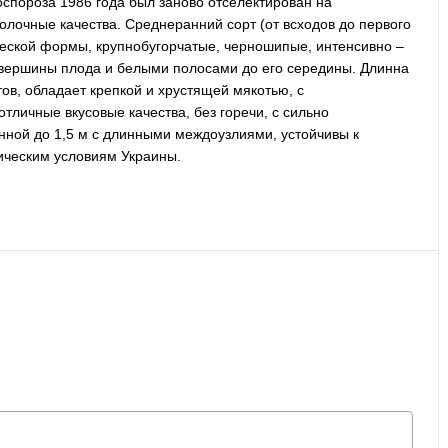
спороза 1986 года был заново отселектирован на
солочные качества. Среднеранний сорт (от всходов до первого
ческой формы, крупнобугорчатые, черношипые, интенсивно –
у вершины плода и белыми полосами до его середины. Длинна
тов, обладает крепкой и хрустящей мякотью, с
личные вкусовые качества, без горечи, с сильно
ной до 1,5 м с длинными междоузлиями, устойчивы к
ическим условиям Украины.