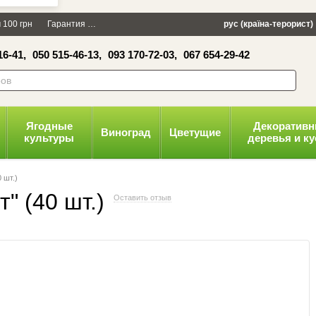
×
 100 грн
Гарантия
Упаковка
Оплата и доставка
рус (країна-терорист)
Политика конфид
16-41,
050 515-46-13,
093 170-72-03,
067 654-29-42
волити
Ягодные
Декоратив
Виноград
Цветущие
культуры
деревья и к
 шт.)
" (40 шт.)
Оставить отзыв