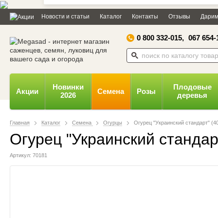
Дозвольте сайту megasad.net
Новости и статьи
Каталог
Контакты
Отзывы
Дарим
відправляти вам сповіщення на
робочий стіл.
0 800 332-015,
067 654-
Заборонити
Доз
Powered by SendPulse
Новинки
Плодовые
Акции
Семена
Розы
2026
деревья
Главная
Каталог
Семена
Огурцы
Огурец "Украинский стандарт" (40
Огурец "Украинский стандарт
Артикул: 70181