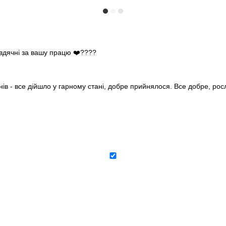
 вдячні за вашу працю ❤️????
нів - все дійшло у гарному стані, добре прийнялося. Все добре, ро