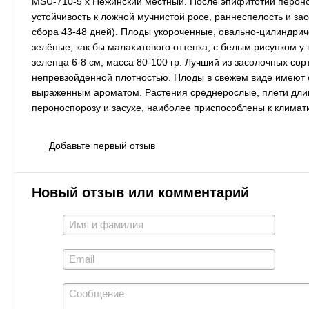
MSU-710-5 х Нежинский местный. После эпифитотии пероно
устойчивость к ложной мучнистой росе, раннеспелость и за
сбора 43-48 дней). Плоды укороченные, овально-цилиндри
зелёные, как бы малахитового оттенка, с белым рисунком 
зеленца 6-8 см, масса 80-100 гр. Лучший из засолочных сор
непревзойденной плотностью. Плоды в свежем виде имеют от
выраженным ароматом. Растения среднерослые, плети длин
пероноспорозу и засухе, наиболее приспособлены к климат
Добавьте первый отзыв
Новый отзыв или комментарий