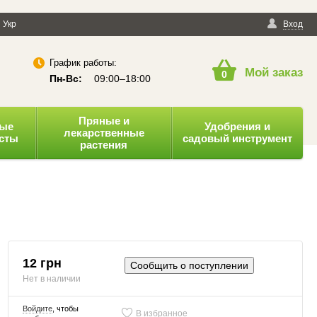
енциальности
Укр
Публичная оферта
Вход
График работы:
Мой заказ
0
Пн-Вс:
09:00–18:00
Пряные и
ные
Удобрения и
лекарственные
усты
садовый инструмент
растения
12 грн
Сообщить о поступлении
Нет в наличии
Войдите
, чтобы
В избранное