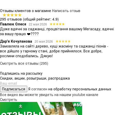
Отзывы клиентов о магазине
Написать отзыв
295 отзывов
(общий рейтинг: 4.9)
Павлюк Олеся
22 мая 2026
Дуже вдячні за саджанці, процвітання вашому Мегасаду, вдячні
за вашу працю ❤️????
Дар'я Кочуланова
20 мая 2026
Замовляла на сайті дерево, кущі жасміну та саджанці піонів -
все дійшло у гарному стані, добре прийнялося. Все добре,
рослини сподобались. Дякую!
Смотреть все отзывы (295)
Подпишись на рассылку
Скидки, акции, розыгрыши, распродажа
Подписаться
Я
согласен
на обработку персональных данных
Все видео вы можете увидеть на нашем youtube канале
Смотреть