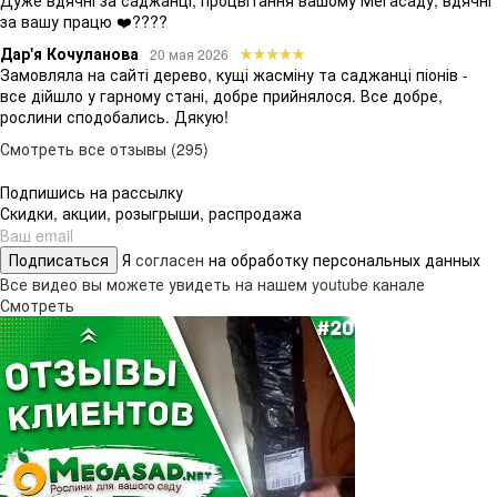
Дуже вдячні за саджанці, процвітання вашому Мегасаду, вдячні
за вашу працю ❤️????
Дар'я Кочуланова
20 мая 2026
Замовляла на сайті дерево, кущі жасміну та саджанці піонів -
все дійшло у гарному стані, добре прийнялося. Все добре,
рослини сподобались. Дякую!
Смотреть все отзывы (295)
Подпишись на рассылку
Скидки, акции, розыгрыши, распродажа
Подписаться
Я
согласен
на обработку персональных данных
Все видео вы можете увидеть на нашем youtube канале
Смотреть