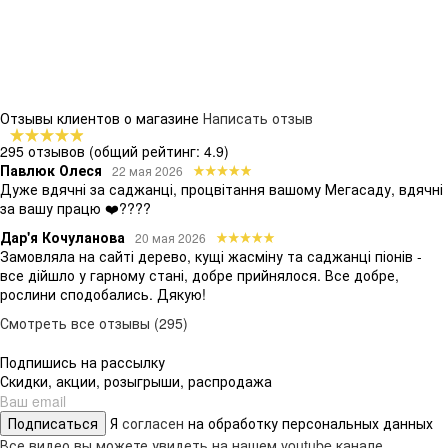
Отзывы клиентов о магазине
Написать отзыв
295 отзывов
(общий рейтинг: 4.9)
Павлюк Олеся
22 мая 2026
Дуже вдячні за саджанці, процвітання вашому Мегасаду, вдячні
за вашу працю ❤️????
Дар'я Кочуланова
20 мая 2026
Замовляла на сайті дерево, кущі жасміну та саджанці піонів -
все дійшло у гарному стані, добре прийнялося. Все добре,
рослини сподобались. Дякую!
Смотреть все отзывы (295)
Подпишись на рассылку
Скидки, акции, розыгрыши, распродажа
Подписаться
Я
согласен
на обработку персональных данных
Все видео вы можете увидеть на нашем youtube канале