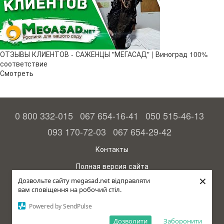
ОТЗЫВЫ КЛИЕНТОВ - САЖЕНЦЫ "МЕГАСАД" | Виноград 100%
соответствие
Смотреть
0 800 332-015
067 654-16-41
050 515-46-13
093 170-72-03
067 654-29-42
Контакты
Полная версия сайта
×
Дозвольте сайту megasad.net відправляти
© 2015—2026
вам сповіщення на робочий стіл.
Megasad - гарантия высокого урожая
Powered by SendPulse
Укр
Дозволити
Заборонити