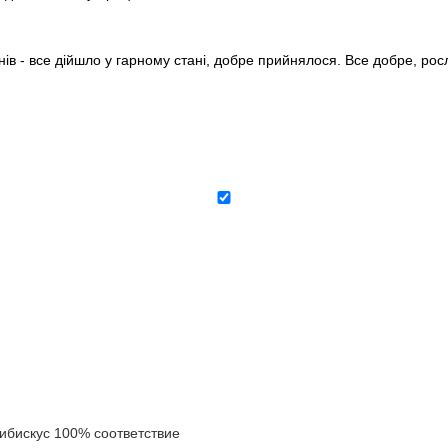
нів - все дійшло у гарному стані, добре прийнялося. Все добре, ро
бискус 100% соответствие