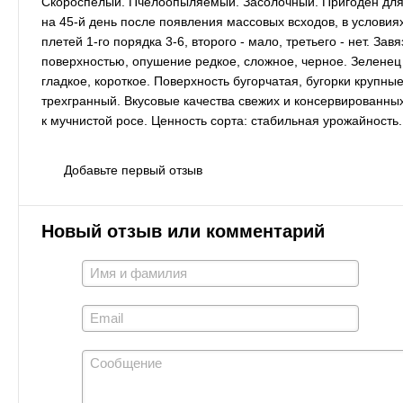
Скороспелый. Пчелоопыляемый. Засолочный. Пригоден для
на 45-й день после появления массовых всходов, в условиях
плетей 1-го порядка 3-6, второго - мало, третьего - нет. З
поверхностью, опушение редкое, сложное, черное. Зеленец
гладкое, короткое. Поверхность бугорчатая, бугорки крупн
трехгранный. Вкусовые качества свежих и консервированных
к мучнистой росе. Ценность сорта: стабильная урожайность.
Добавьте первый отзыв
Новый отзыв или комментарий