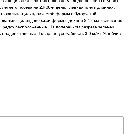
 выращивания в летних посевах. В плодоношение вступает
 летнего посева на 29-38-й день. Главная плеть длинная,
авязь овально-цилиндрической формы с бугорчатой
 овально-цилиндрической формы, длиной 9-12 см, основание
ые, редко расположенные. На поперечном разрезе зеленец
 плодов отличные. Товарная урожайность 3,0 кг/мг. Устойчив