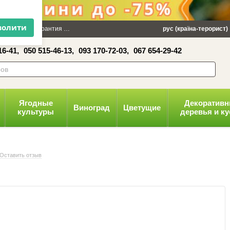
×
 100 грн
Гарантия
Упаковка
Оплата и доставка
рус (країна-терорист)
Политика конфид
16-41,
050 515-46-13,
093 170-72-03,
067 654-29-42
волити
Ягодные
Декоратив
Виноград
Цветущие
культуры
деревья и к
Оставить отзыв