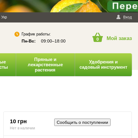
енциальности
Укр
Публичная оферта
Вход
График работы:
Мой заказ
0
Пн-Вс:
09:00–18:00
Пряные и
ные
Удобрения и
лекарственные
усты
садовый инструмент
растения
10 грн
Сообщить о поступлении
Нет в наличии