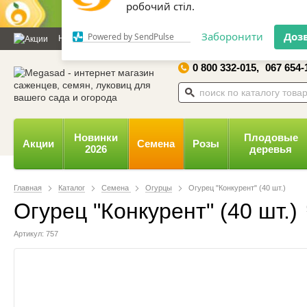
Дозвольте сайту megasad.net
відправляти вам сповіщення на
Новости и статьи
Каталог
Контакты
Отзывы
Дарим
робочий стіл.
0 800 332-015,
067 654-
Заборонити
Доз
Powered by SendPulse
Новинки
Плодовые
Акции
Семена
Розы
2026
деревья
Главная
Каталог
Семена
Огурцы
Огурец "Конкурент" (40 шт.)
Огурец "Конкурент" (40 шт.)
Артикул: 757