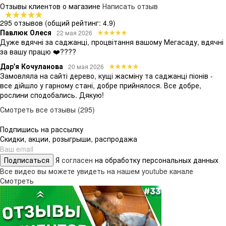
Отзывы клиентов о магазине
Написать отзыв
295 отзывов
(общий рейтинг: 4.9)
Павлюк Олеся
22 мая 2026
Дуже вдячні за саджанці, процвітання вашому Мегасаду, вдячні
за вашу працю ❤️????
Дар'я Кочуланова
20 мая 2026
Замовляла на сайті дерево, кущі жасміну та саджанці піонів -
все дійшло у гарному стані, добре прийнялося. Все добре,
рослини сподобались. Дякую!
Смотреть все отзывы (295)
Подпишись на рассылку
Скидки, акции, розыгрыши, распродажа
Подписаться
Я
согласен
на обработку персональных данных
Все видео вы можете увидеть на нашем youtube канале
Смотреть