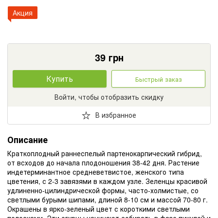
Акция
39
грн
Купить
Быстрый заказ
Войти, чтобы отобразить скидку
В избранное
Описание
Краткоплодный раннеспелый партенокарпический гибрид,
от всходов до начала плодоношения 38-42 дня.
Растение
индетерминантное средневетвистое, женского типа
цветения, с 2-3 завязями в каждом узле.
Зеленцы красивой
удлиненно-цилиндрической формы, часто-холмистые, со
светлыми бурыми шипами, длиной 8-10 см и массой 70-80 г.
Окрашены в ярко-зеленый цвет с короткими светлыми
полосками.
Эти огурцы начинают собирать в фазе пикулей и