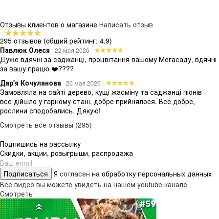
Отзывы клиентов о магазине
Написать отзыв
295 отзывов
(общий рейтинг: 4.9)
Павлюк Олеся
22 мая 2026
Дуже вдячні за саджанці, процвітання вашому Мегасаду, вдячні
за вашу працю ❤️????
Дар'я Кочуланова
20 мая 2026
Замовляла на сайті дерево, кущі жасміну та саджанці піонів -
все дійшло у гарному стані, добре прийнялося. Все добре,
рослини сподобались. Дякую!
Смотреть все отзывы (295)
Подпишись на рассылку
Скидки, акции, розыгрыши, распродажа
Подписаться
Я
согласен
на обработку персональных данных
Все видео вы можете увидеть на нашем youtube канале
Смотреть