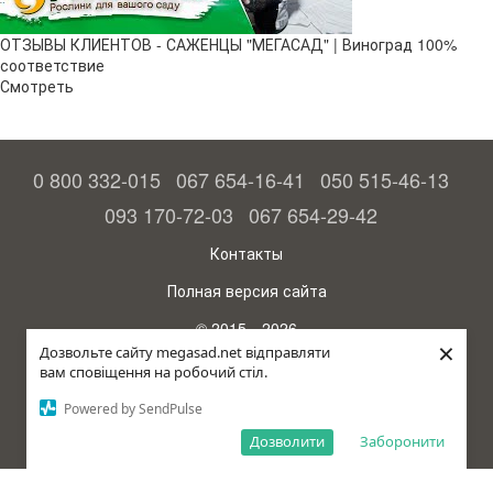
ОТЗЫВЫ КЛИЕНТОВ - САЖЕНЦЫ "МЕГАСАД" | Виноград 100%
соответствие
Смотреть
0 800 332-015
067 654-16-41
050 515-46-13
093 170-72-03
067 654-29-42
Контакты
Полная версия сайта
© 2015—2026
×
Megasad - гарантия высокого урожая
Дозвольте сайту megasad.net відправляти
вам сповіщення на робочий стіл.
Укр
Powered by SendPulse
Дозволити
Заборонити