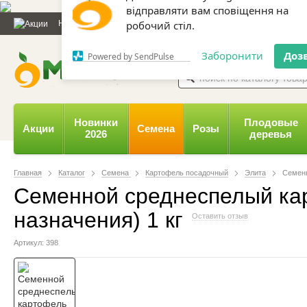
Дозвольте сайту megasad.net
Новости и статьи
Каталог
Контакты
Отзывы
Дарим
відправляти вам сповіщення на
робочий стіл.
0 800 332-015,
067 654-
Заборонити
Доз
Powered by SendPulse
Новинки
Плодовые
Акции
Семена
Розы
2026
деревья
Главная
Каталог
Семена
Картофель посадочный
Элита
Семенн
Семенной среднеспелый кар
назначения) 1 кг
Оставить отзыв
Артикул: 398