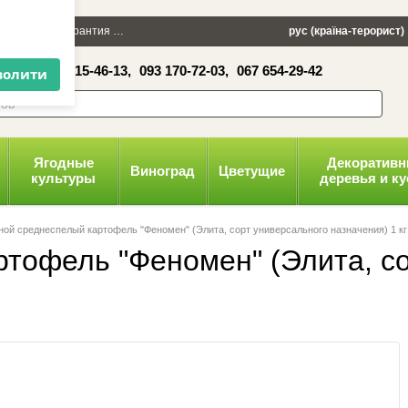
×
 100 грн
Гарантия
Упаковка
Оплата и доставка
рус (країна-терорист)
Политика конфид
16-41,
050 515-46-13,
093 170-72-03,
067 654-29-42
волити
Ягодные
Декоратив
Виноград
Цветущие
культуры
деревья и к
ой среднеспелый картофель "Феномен" (Элита, сорт универсального назначения) 1 кг
тофель "Феномен" (Элита, со