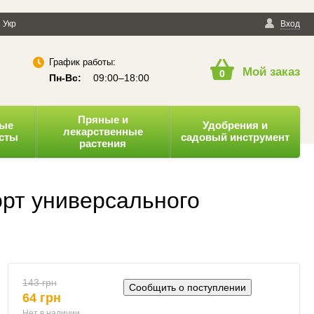
енциальности
Укр
Публичная оферта
Вход
График работы:
Мой заказ
0
Пн-Вс:
09:00–18:00
Пряные и
ные
Удобрения и
лекарственные
усты
садовый инструмент
растения
рт универсального
143 грн
Сообщить о поступлении
64 грн
Нет в наличии