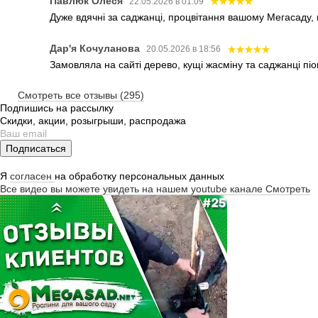
Павлюк Олеся
22.05.2026 в 01:09
Дуже вдячні за саджанці, процвітання вашому Мегасаду,
Дар'я Кочуланова
20.05.2026 в 18:56
Замовляла на сайті дерево, кущі жасміну та саджанці піо
Смотреть все отзывы (295)
Подпишись на рассылку
Скидки, акции, розыгрыши, распродажа
Подписаться
Я
согласен
на обработку персональных данных
Все видео вы можете увидеть на нашем youtube канале
Смотреть