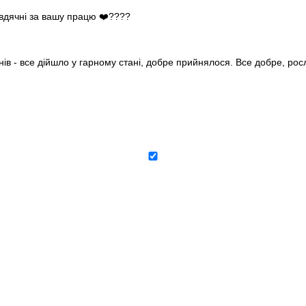
 вдячні за вашу працю ❤️????
нів - все дійшло у гарному стані, добре прийнялося. Все добре, ро