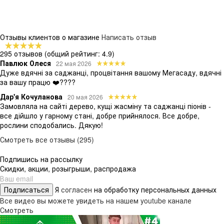
Отзывы клиентов о магазине
Написать отзыв
295 отзывов
(общий рейтинг: 4.9)
Павлюк Олеся
22 мая 2026
Дуже вдячні за саджанці, процвітання вашому Мегасаду, вдячні
за вашу працю ❤️????
Дар'я Кочуланова
20 мая 2026
Замовляла на сайті дерево, кущі жасміну та саджанці піонів -
все дійшло у гарному стані, добре прийнялося. Все добре,
рослини сподобались. Дякую!
Смотреть все отзывы (295)
Подпишись на рассылку
Скидки, акции, розыгрыши, распродажа
Подписаться
Я
согласен
на обработку персональных данных
Все видео вы можете увидеть на нашем youtube канале
Смотреть