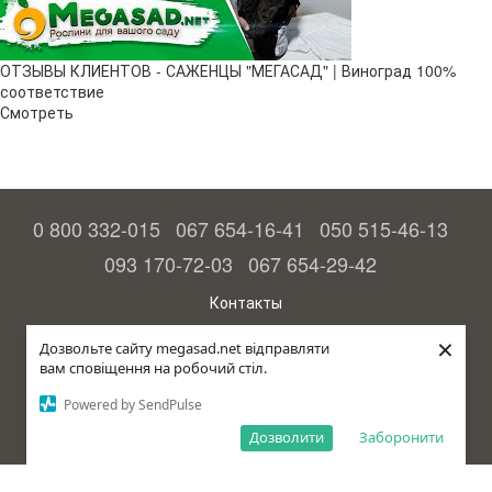
ОТЗЫВЫ КЛИЕНТОВ - САЖЕНЦЫ "МЕГАСАД" | Виноград 100%
соответствие
Смотреть
0 800 332-015
067 654-16-41
050 515-46-13
093 170-72-03
067 654-29-42
Контакты
Полная версия сайта
×
Дозвольте сайту megasad.net відправляти
вам сповіщення на робочий стіл.
© 2015—2026
Megasad - гарантия высокого урожая
Powered by SendPulse
Укр
Дозволити
Заборонити