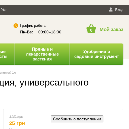
енциальности
Укр
Публичная оферта
Вход
График работы:
Мой заказ
0
Пн-Вс:
09:00–18:00
Пряные и
ные
Удобрения и
лекарственные
усты
садовый инструмент
растения
ачения) 1кг
ция, универсального
135 грн
Сообщить о поступлении
25 грн