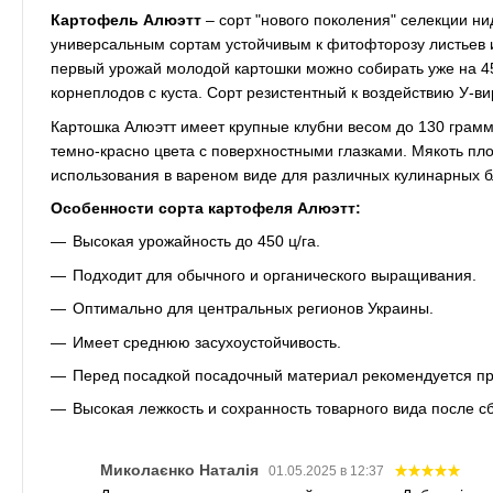
Картофель Алюэтт
– сорт "нового поколения" селекции н
универсальным сортам устойчивым к фитофторозу листьев и
первый урожай молодой картошки можно собирать уже на 45 
корнеплодов с куста. Сорт резистентный к воздействию У-вир
Картошка Алюэтт имеет крупные клубни весом до 130 грам
темно-красно цвета с поверхностными глазками. Мякоть плот
использования в вареном виде для различных кулинарных б
Особенности сорта картофеля Алюэтт:
Высокая урожайность до 450 ц/га.
Подходит для обычного и органического выращивания.
Оптимально для центральных регионов Украины.
Имеет среднюю засухоустойчивость.
Перед посадкой посадочный материал рекомендуется пр
Высокая лежкость и сохранность товарного вида после с
Миколаєнко Наталія
01.05.2025 в 12:37