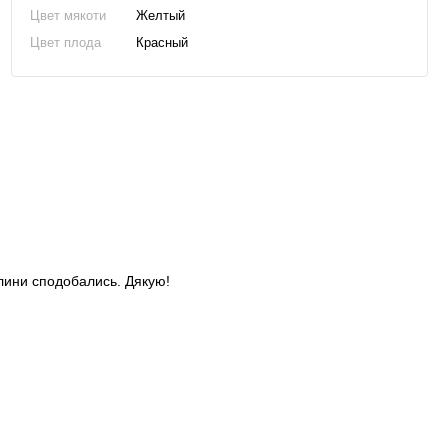
Цвет мякоти
Желтый
Цвет плода
Красный
слини сподобались. Дякую!