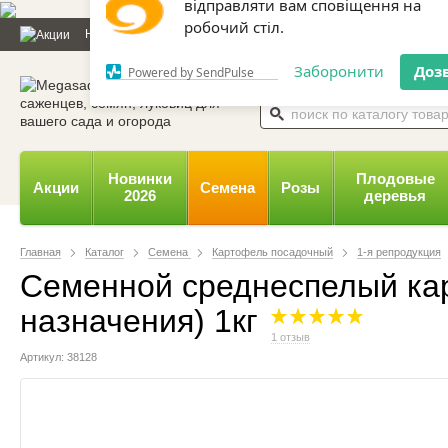
Дозвольте сайту megasad.net
Новости и статьи
Каталог
Контакты
Отзывы
Дарим
відправляти вам сповіщення на
робочий стіл.
0 800 332-015,
067 654-
Заборонити
Доз
Powered by SendPulse
Новинки
Плодовые
Акции
Семена
Розы
2026
деревья
Главная
Каталог
Семена
Картофель посадочный
1-я репродукция
Семенной среднеспелый кар
назначения) 1кг
1 отзыв
Артикул: 38128