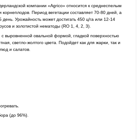
идерландской компании «Agrico» относится к среднеспелым
 корнеплодов. Период вегетации составляет 70-80 дней, а
день. Урожайность может достигать 450 ц/га или 12-14
усов и золотистой нематоды (RO 1, 4, 2, 3).
м с выровненной овальной формой, гладкой поверхностью
ная, светло-жолтого цвета. Подойдет как для жарки, так и
люд и салатов.
огревать.
бора (до 96%).