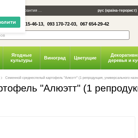
×
 100 грн
Гарантия
Упаковка
Оплата и доставка
рус (країна-терорист)
Политика конфид
16-41,
050 515-46-13,
093 170-72-03,
067 654-29-42
волити
Ягодные
Декоратив
Виноград
Цветущие
культуры
деревья и к
Семенной среднеспелый картофель "Алюэтт" (1 репродукция, универсального назн
тофель "Алюэтт" (1 репродук