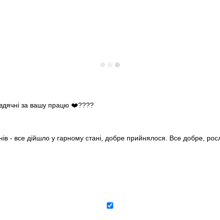
 вдячні за вашу працю ❤️????
нів - все дійшло у гарному стані, добре прийнялося. Все добре, ро