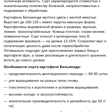
солнечная активность. Сорт характеризуется стойкостью к
значительному количеству болезней, неприхотливостью к
подкормкам и обработкам.
Картофель Бельмонда желтого цвета с желтой мякотью.
Вырстает до 100-120 г, имеет округло-овальную форму.
Картофелины выравненной формы и размера, вкусные,
лежкие, транспортабельные. Кожица плотная, глазки мелкие,
поверхностные. Сорт относят к кулинарному типу В,
содержание крахмала — на уровне 13-15%. Сохраняет вкус и
питательную ценность даже после термообработки.
Оптимально подходит для приготовления первых блюд и
картофеля фри, а также реализации и длительного хранения,
вплоть до нового урожая.
Особенности сорта картофеля Бельмонда:
продолжительность вегетационного периода — 60-90 суток;
для выращивания на разных типах почвы;
пластичность к агротехнике и условиям выращивания;
высокая холодо- и засухоустойчивость;
значительная производительность и урожайность (до 50 т/
га);