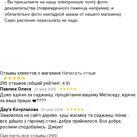
- Вы присылаете на нашу электронную почту фото-
доказательства (поврежденного саженца например, и
обязательно фото накладной заказа от нашего магазина)
Само растение пересылать не надо.
Отзывы клиентов о магазине
Написать отзыв
295 отзывов
(общий рейтинг: 4.9)
Павлюк Олеся
22 мая 2026
Дуже вдячні за саджанці, процвітання вашому Мегасаду, вдячні
за вашу працю ❤️????
Дар'я Кочуланова
20 мая 2026
Замовляла на сайті дерево, кущі жасміну та саджанці піонів -
все дійшло у гарному стані, добре прийнялося. Все добре,
рослини сподобались. Дякую!
Смотреть все отзывы (295)