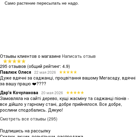
Само растение пересылать не надо.
Отзывы клиентов о магазине
Написать отзыв
295 отзывов
(общий рейтинг: 4.9)
Павлюк Олеся
22 мая 2026
Дуже вдячні за саджанці, процвітання вашому Мегасаду, вдячні
за вашу працю ❤️????
Дар'я Кочуланова
20 мая 2026
Замовляла на сайті дерево, кущі жасміну та саджанці піонів -
все дійшло у гарному стані, добре прийнялося. Все добре,
рослини сподобались. Дякую!
Смотреть все отзывы (295)
Подпишись на рассылку
Скидки, акции, розыгрыши, распродажа