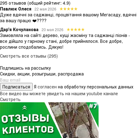
295 отзывов
(общий рейтинг: 4.9)
Павлюк Олеся
22 мая 2026
Дуже вдячні за саджанці, процвітання вашому Мегасаду, вдячні
за вашу працю ❤️????
Дар'я Кочуланова
20 мая 2026
Замовляла на сайті дерево, кущі жасміну та саджанці піонів -
все дійшло у гарному стані, добре прийнялося. Все добре,
рослини сподобались. Дякую!
Смотреть все отзывы (295)
Подпишись на рассылку
Скидки, акции, розыгрыши, распродажа
Подписаться
Я
согласен
на обработку персональных данных
Все видео вы можете увидеть на нашем youtube канале
Смотреть