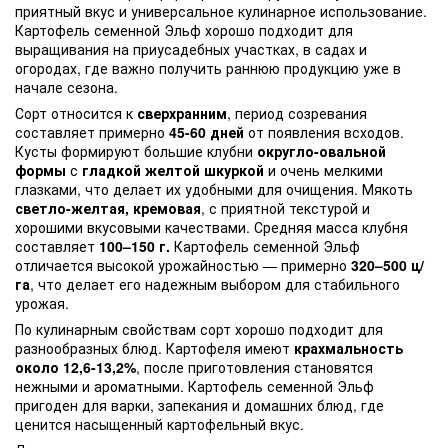
приятный вкус и универсальное кулинарное использование.
Картофель семенной Эльф хорошо подходит для
выращивания на приусадебных участках, в садах и
огородах, где важно получить раннюю продукцию уже в
начале сезона.
Сорт относится к
сверхранним
, период созревания
составляет примерно
45-60 дней
от появления всходов.
Кусты формируют большие клубни
округло-овальной
формы
с
гладкой желтой шкуркой
и очень мелкими
глазками, что делает их удобными для очищения. Мякоть
светло-желтая, кремовая
, с приятной текстурой и
хорошими вкусовыми качествами. Средняя масса клубня
составляет
100–150 г.
Картофель семенной Эльф
отличается высокой урожайностью — примерно
320–500 ц/
га
, что делает его надежным выбором для стабильного
урожая.
По кулинарным свойствам сорт хорошо подходит для
разнообразных блюд. Картофеля имеют
крахмальность
около 12,6-13,2%
, после приготовления становятся
нежными и ароматными. Картофель семенной Эльф
пригоден для варки, запекания и домашних блюд, где
ценится насыщенный картофельный вкус.