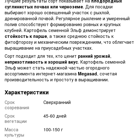
Лучшие результаты сорт показывает на
плодородных
суглинистых почвах или черноземе
. Для посадки
выбирают хорошо освещенный участок с рыхлой,
дренированной почвой. Регулярное рыхление и умеренный
полив способствуют формированию ровных и крупных
клубней. Картофель семенной Эльф демонстрирует
стойкость к парше
, а также среднюю стойкость к
фитофторозу и механическим повреждениям, что облегчает
выращивание на приусадебных участках.
Сорт подходит для тех, кто ценит
ранний урожай
,
неприхотливость и хороший вкус
. Картофель семенной
Эльф может стать надежной частью огородного
ассортимента интернет-магазина
Megasad
, сочетая
производительность и простоту в выращивании.
Характеристики
Срок
Сверхранний
созревания
Срок
45-60 дней
вегетации
Масса
100-150 г
культуры