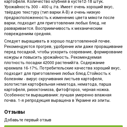
картофеля. Количество клубней в кусте12-18 штук.
Урожайность 300 - 400 ц /га. Имеет очень хороший вкус,
твёрдую текстуру (тип варки А-В) и очень низкую
предрасположенность к изменению цвета мякоти после
варки, подходит для приготовления любых блюд, не
разваривается. Восприимчивость к механическим
повреждениям средняя.
Следует выращивать в хорошо подготовленной почве.
Рекомендуются прогрев, удобрение или даже проращивание
перед посадкой, чтобы ускорить созревание, формирование
кожуры и повысить урожайность. Рекомендуемая
плотность посадки 42000 растений/га. Содержание
крахмала 16-17%. Потребительские качества хороший вкус,
подходит для приготовления любых блюд.Стойкость к
болезням - вирус скручивания листьев картофеля,
золотистая картофельная нематода, нематода, парша
картофеля, ризоктониоза, фитофтороз, черная ножка.
Особенности выращивания: лучшая умеренно влажная
почва. 1-я репродукция выращена в Украине из элиты.
Отзывы
Добавьте первый отзыв