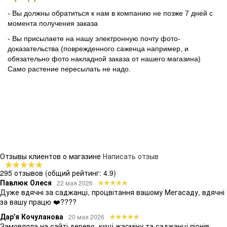
- Вы должны обратиться к нам в компанию не позже 7 дней с
момента получения заказа
- Вы присылаете на нашу электронную почту фото-
доказательства (поврежденного саженца например, и
обязательно фото накладной заказа от нашего магазина)
Само растение пересылать не надо.
Отзывы клиентов о магазине
Написать отзыв
295 отзывов
(общий рейтинг: 4.9)
Павлюк Олеся
22 мая 2026
Дуже вдячні за саджанці, процвітання вашому Мегасаду, вдячні
за вашу працю ❤️????
Дар'я Кочуланова
20 мая 2026
Замовляла на сайті дерево, кущі жасміну та саджанці піонів -