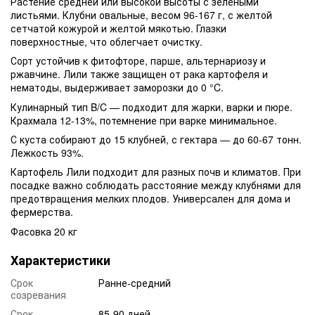
Растение средней или высокой высоты с зелеными
листьями. Клубни овальные, весом 96-167 г, с желтой
сетчатой кожурой и желтой мякотью. Глазки
поверхностные, что облегчает очистку.
Сорт устойчив к фитофторе, парше, альтернариозу и
ржавчине. Лили также защищен от рака картофеля и
нематоды, выдерживает заморозки до 0 °C.
Кулинарный тип B/C — подходит для жарки, варки и пюре.
Крахмала 12-13%, потемнение при варке минимальное.
С куста собирают до 15 клубней, с гектара — до 60-67 тонн.
Лежкость 93%.
Картофель Лили подходит для разных почв и климатов. При
посадке важно соблюдать расстояние между клубнями для
предотвращения мелких плодов. Универсален для дома и
фермерства.
Фасовка 20 кг
Характеристики
Срок
Ранне-средний
созревания
Срок
85-90 дней