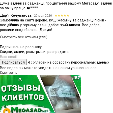
Дуже вдячні за саджанці, процвітання вашому Мегасаду, вдячні
за вашу працю ❤️????
Дар'я Кочуланова
20 мая 2026
Замовляла на сайті дерево, кущі жасміну та саджанці піонів -
все дійшло у гарному стані, добре прийнялося. Все добре,
рослини сподобались. Дякую!
Смотреть все отзывы (295)
Подпишись на рассылку
Скидки, акции, розыгрыши, распродажа
Подписаться
Я
согласен
на обработку персональных данных
Все видео вы можете увидеть на нашем youtube канале
Смотреть