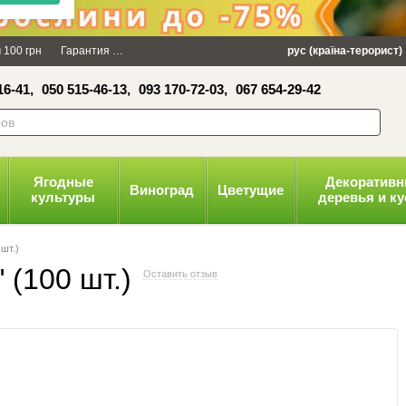
×
 100 грн
Гарантия
Упаковка
Оплата и доставка
рус (країна-терорист)
Политика конфид
16-41,
050 515-46-13,
093 170-72-03,
067 654-29-42
волити
Ягодные
Декоратив
Виноград
Цветущие
культуры
деревья и к
шт.)
 (100 шт.)
Оставить отзыв