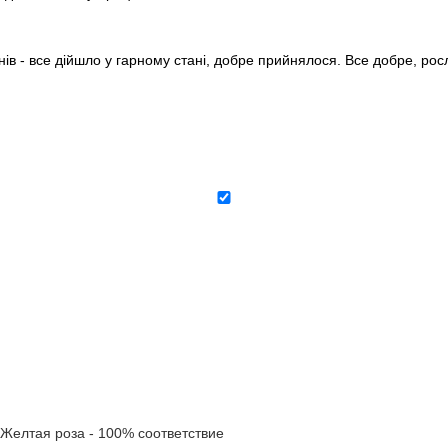
нів - все дійшло у гарному стані, добре прийнялося. Все добре, ро
елтая роза - 100% соответствие