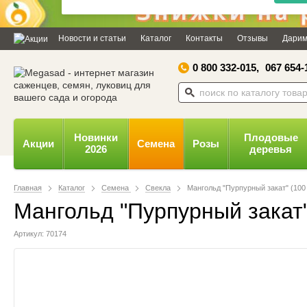
Дозвольте сайту megasad.net
відправляти вам сповіщення на
Новости и статьи
Каталог
Контакты
Отзывы
Дарим
робочий стіл.
0 800 332-015,
067 654-
Заборонити
Доз
Powered by SendPulse
Новинки
Плодовые
Акции
Семена
Розы
2026
деревья
Главная
Каталог
Семена
Свекла
Мангольд "Пурпурный закат" (100 
Мангольд "Пурпурный закат"
Артикул: 70174