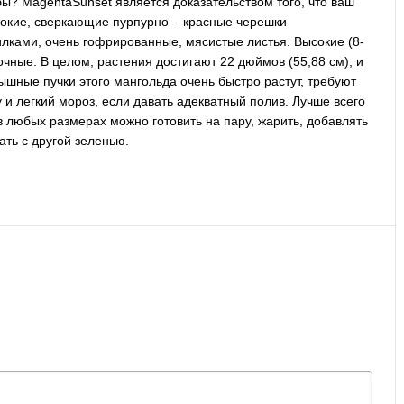
мбы? MagentaSunset является доказательством того, что ваш
ирокие, сверкающие пурпурно – красные черешки
лками, очень гофрированные, мясистые листья. Высокие (8-
очные. В целом, растения достигают 22 дюймов (55,88 см), и
пышные пучки этого мангольда очень быстро растут, требуют
и легкий мороз, если давать адекватный полив. Лучше всего
в любых размерах можно готовить на пару, жарить, добавлять
ать с другой зеленью.