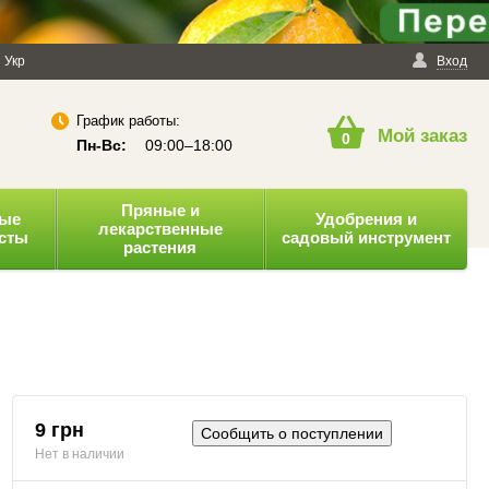
енциальности
Укр
Публичная оферта
Вход
График работы:
Мой заказ
0
Пн-Вс:
09:00–18:00
Пряные и
ные
Удобрения и
лекарственные
усты
садовый инструмент
растения
9 грн
Сообщить о поступлении
Нет в наличии