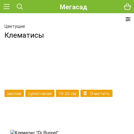
Мегасад
Цветущие
Клематисы
кислая
супесчаная
15-20 см
Очистить