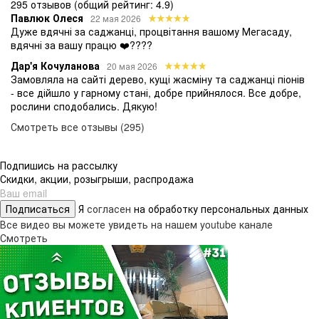
295 отзывов
(общий рейтинг: 4.9)
Павлюк Олеся
22 мая 2026
Дуже вдячні за саджанці, процвітання вашому Мегасаду,
вдячні за вашу працю ❤️????
Дар'я Кочуланова
20 мая 2026
Замовляла на сайті дерево, кущі жасміну та саджанці піонів
- все дійшло у гарному стані, добре прийнялося. Все добре,
рослини сподобались. Дякую!
Смотреть все отзывы (295)
Подпишись на рассылку
Скидки, акции, розыгрыши, распродажа
Подписаться
Я
согласен
на обработку персональных данных
Все видео вы можете увидеть на нашем youtube канале
Смотреть