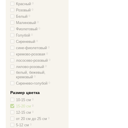
Красный
0
Розовый
0
Белый
0
Малиновый
0
Фиолетовый
0
Голубой
0
Сиреневый
0
сине-фиолетовый
0
кремово-розовая
0
лососево-розовый
0
лилово-розовый
0
белый, бежевый,
кремовый
0
Сиренево-голубой
0
Размер цветка
10-15 см
0
15-20 см
0
12-15 см
0
от 20 см до 25 см
0
5-12 см
0