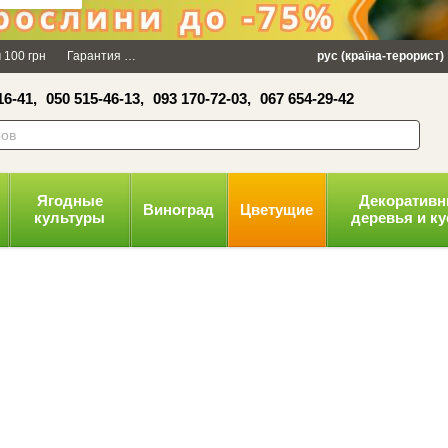
×
 100 грн
Гарантия
Упаковка
Оплата и доставка
рус (країна-терорист)
Политика конфид
16-41,
050 515-46-13,
093 170-72-03,
067 654-29-42
волити
Ягодные
Декоратив
Виноград
Цветущие
культуры
деревья и к