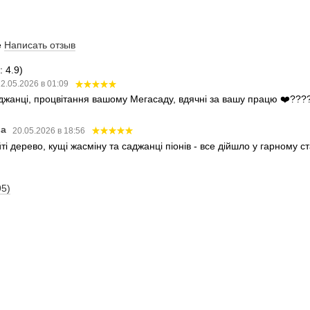
е
Написать отзыв
 4.9)
2.05.2026 в 01:09
аджанці, процвітання вашому Мегасаду, вдячні за вашу працю ❤️???
ва
20.05.2026 в 18:56
і дерево, кущі жасміну та саджанці піонів - все дійшло у гарному 
95)