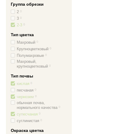
Группа обрезки
2
0
3
0
2-3
0
Тип цветка
Махровый
0
Крупноцветковый
0
Полумахровые
0
Махровый,
крупноцветковый
0
Тип почвы
кислая
0
песчаная
0
чернозем
0
обычная почва,
нормального качества
0
супесчаная
0
суглинистая
0
Окраска цветка