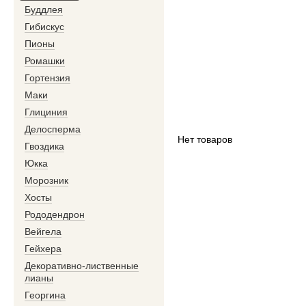
Буддлея
Гибискус
Пионы
Ромашки
Гортензия
Маки
Глициния
Делосперма
Нет товаров
Гвоздика
Юкка
Морозник
Хосты
Рододендрон
Вейгела
Гейхера
Декоративно-лиственные
лианы
Георгина