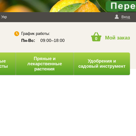
енциальности
Укр
Публичная оферта
Вход
График работы:
Мой заказ
0
Пн-Вс:
09:00–18:00
Пряные и
ные
Удобрения и
лекарственные
усты
садовый инструмент
растения