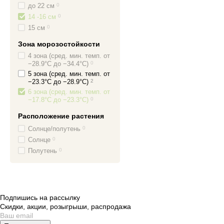
до 22 см
0
14 -16 см
0
15 см
0
Зона морозостойкости
4 зона (сред. мин. темп. от
−28.9°C до −34.4°C)
0
5 зона (сред. мин. темп. от
−23.3°C до −28.9°C)
2
6 зона (сред. мин. темп. от
−17.8°C до −23.3°C)
0
Расположение растения
Солнце/полутень
0
Солнце
0
Полутень
0
Подпишись на рассылку
Скидки, акции, розыгрыши, распродажа