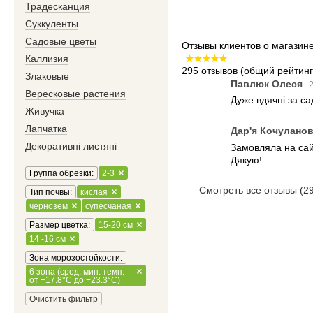
Традесканция
Суккуленты
Садовые цветы
Отзывы клиентов о магазин
Каллизия
295 отзывов
(общий рейтинг:
Злаковые
Павлюк Олеся
2
Вересковые растения
Дуже вдячні за с
Живучка
Лапчатка
Дар'я Кочулано
Декоративні листяні
Замовляла на сайт
Дякую!
Группа обрезки:
2-3
Смотреть все отзывы (2
Тип почвы:
кислая
чернозем
супесчаная
Размер цветка:
15-20 см
14 -16 см
Зона морозостойкости:
6 зона (сред. мин. темп.
от −17.8°C до −23.3°C)
Очистить фильтр