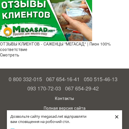
ОТЗЫВЫ КЛИЕНТОВ - САЖЕНЦЫ "МЕГАСАД" | Пион 100%
соответствие
Смотреть
0 800 332-015
067 654-16-41
050 515-46-13
093 170-72-03
067 654-29-42
Контакты
Полная версия сайта
×
Дозвольте сайту megasad.net відправляти
© 2015—2026
вам сповіщення на робочий стіл.
Megasad - гарантия высокого урожая