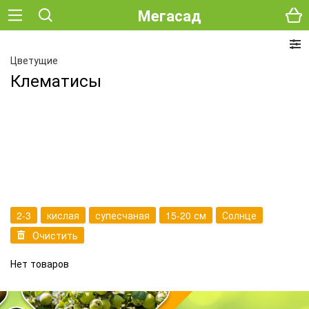
Мегасад
Цветущие
Клематисы
2-3
кислая
супесчаная
15-20 см
Солнце
Очистить
Нет товаров