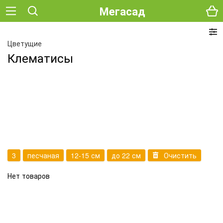
Мегасад
Цветущие
Клематисы
3
песчаная
12-15 см
до 22 см
Очистить
Нет товаров