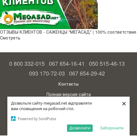
ОТЗЫВЫ КЛИЕНТОВ - САЖЕНЦЫ "МЕГАСАД" | 100% соответствие
Смотреть
0 800 332-015
067 654-16-41
050 515-46-13
093 170-72-03
067 654-29-42
Контакты
Полная версия сайта
×
Дозвольте сайту megasad.net відправляти
© 2015—2026
вам сповіщення на робочий стіл.
Megasad - гарантия высокого урожая
Powered by SendPulse
Укр
Дозволити
Заборонити