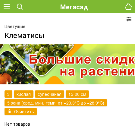
Мегасад
Цветущие
Клематисы
3
кислая
супесчаная
15-20 см
5 зона (сред. мин. темп. от −23.3°C до −28.9°C)
Очистить
Нет товаров