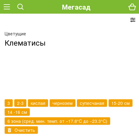
Мегасад
Цветущие
Клематисы
3
2-3
кислая
чернозем
супесчаная
15-20 см
14 -16 см
6 зона (сред. мин. темп. от −17.8°C до −23.3°C)
Очистить