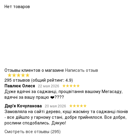
Нет товаров
Отзывы клиентов о магазине
Написать отзыв
295 отзывов
(общий рейтинг: 4.9)
Павлюк Олеся
22 мая 2026
Дуже вдячні за саджанці, процвітання вашому Мегасаду,
вдячні за вашу працю ❤️????
Дар'я Кочуланова
20 мая 2026
Замовляла на сайті дерево, кущі жасміну та саджанці піонів
- все дійшло у гарному стані, добре прийнялося. Все добре,
рослини сподобались. Дякую!
Смотреть все отзывы (295)