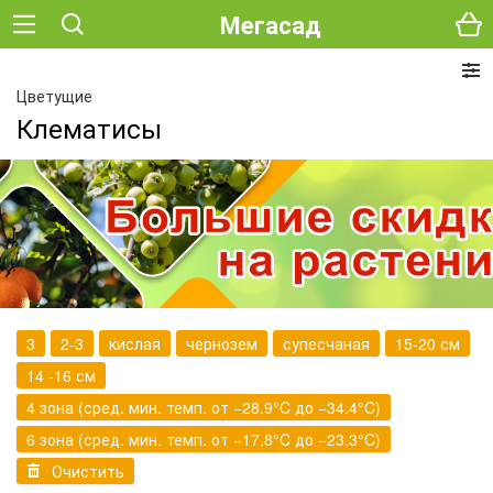
Мегасад
Цветущие
Клематисы
3
2-3
кислая
чернозем
супесчаная
15-20 см
14 -16 см
4 зона (сред. мин. темп. от −28.9°C до −34.4°C)
6 зона (сред. мин. темп. от −17.8°C до −23.3°C)
Очистить