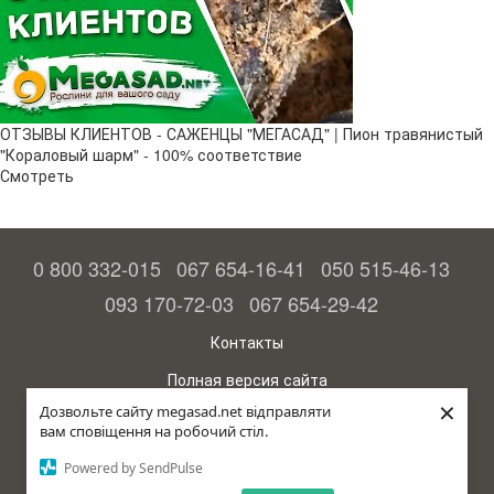
ОТЗЫВЫ КЛИЕНТОВ - САЖЕНЦЫ "МЕГАСАД" | Пион травянистый
"Кораловый шарм" - 100% соответствие
Смотреть
0 800 332-015
067 654-16-41
050 515-46-13
093 170-72-03
067 654-29-42
Контакты
Полная версия сайта
×
Дозвольте сайту megasad.net відправляти
© 2015—2026
вам сповіщення на робочий стіл.
Megasad - гарантия высокого урожая
Powered by SendPulse
Укр